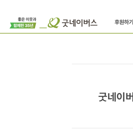
후원하
굿네이버스,
굿네이버
아동
건강권