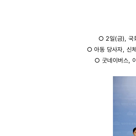
보장
촉구
기자회견
○ 2일(금),
개최
○ 아동 당사자, 신
○ 굿네이버스, 