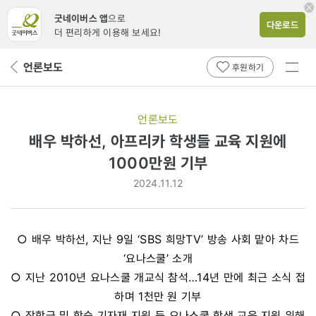
굿네이버스 앱
으로
다운로드
더 편리하게 이용해 보세요!
전체
언론보도
뒤
후원하기
메뉴
페
보기
이
지
언론보도
로
배우 박하선, 아프리카 학생들 교육 지원에
1000만원 기부
2024.11.12
○ 배우 박하선, 지난 9일 ‘SBS 희망TV’ 방송 사회 맡아 차드
‘요나스쿨’ 소개
○ 지난 2010년 요나스쿨 개교식 참석…14년 만에 최근 소식 접
하며 1천만 원 기부
○ 장학금 및 학습 기자재 지원 등 요나스쿨 학생 교육 지원 위해