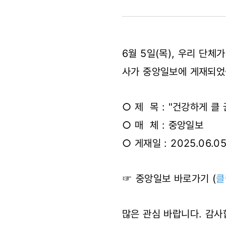
"건강하게
클
6월 5일(목), 우리 단
권리
사가 중앙일보에 게재되었
지켜주세요"
○ 제 목 : "건강하게 
지자체
○ 매 체 : 중앙일보
조례
○ 게재일 : 2025.06.0
제정
☞ 중앙일보 바로가기 (
클
이끈
아이들"
많은 관심 바랍니다. 감사