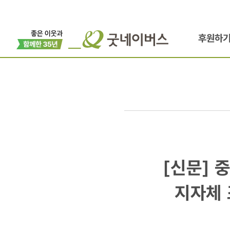
후원하
[신문]
[신문] 
중앙일보
지자체 
/