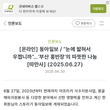
굿네이버스 앱
으로
다운로드
더 편리하게 이용해 보세요!
전체
언론보도
뒤
후원하기
메뉴
페
보기
이
지
언론보도
로
[온라인] 동아일보 / “눈에 밟혀서
우짭니까”…‘부산 홍반장’의 따뜻한 나눔
[따만사] (2025.06.27)
2025.06.30
6월 27일, 2020년부터 현재까지 아프리카 식수지원사업, 몽골
해외자원봉사 등 다양한 분야에서 선한 영향력을 전하고 계신 한
회원님의 스토리가 동아일보에 게재되었습니다.