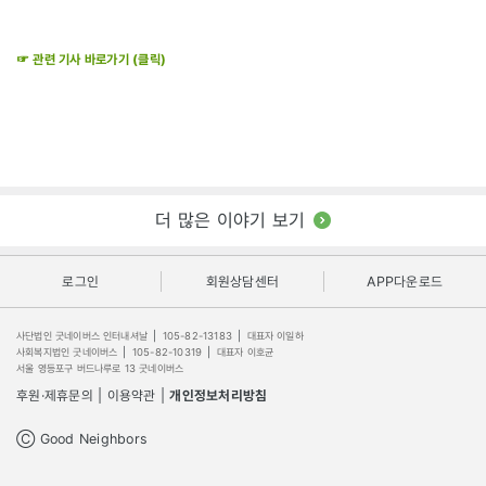
☞ 관련 기사 바로가기 (클릭)
더 많은 이야기 보기
로그인
회원상담센터
APP다운로드
사단법인 굿네이버스 인터내셔날
|
105-82-13183
|
대표자 이일하
사회복지법인 굿네이버스
|
105-82-10319
|
대표자 이호균
서울 영등포구 버드나루로 13 굿네이버스
후원·제휴문의
|
이용약관
|
개인정보처리방침
Ⓒ Good Neighbors