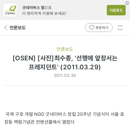
굿네이버스 앱
으로
다운로드
더 편리하게 이용해 보세요!
전체
언론보도
뒤
후원하기
메뉴
페
보기
이
지
언론보도
로
[OSEN] [사진]최수종, '선행에 앞장서는
프레지던트' (2011.03.29)
2011.03.30
국제 구호 개발 NGO 굿네이버스 창립 20주년 기념식이 서울 효
창동 백범기념관 컨벤션홀에서 열렸다