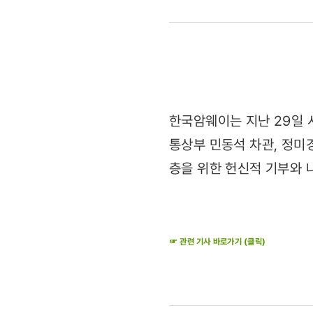
선정
‘20주년
후원
감사패’
한국암웨이는 지난 29일
통상부 민동석 차관, 정미
받아
층을 위한 헌신적 기부와 
(2011.03.
☞ 관련 기사 바로가기 (클릭)