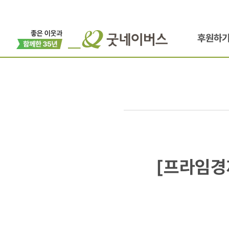
후원하
[프라임경제
[프라임경
STX건설,
소외계층에