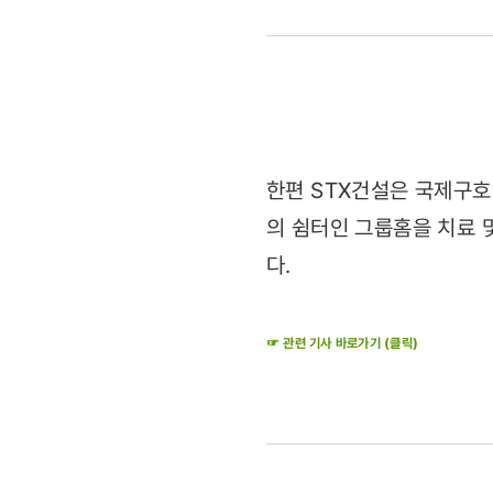
태양광주택
건설
지원
(2011.03.
한편 STX건설은 국제구호
의 쉼터인 그룹홈을 치료 
다.
☞ 관련 기사 바로가기 (클릭)