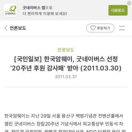
굿네이버스 앱
으로
다운로드
더 편리하게 이용해 보세요!
전체
언론보도
뒤
후원하기
메뉴
페
보기
이
지
언론보도
로
[국민일보] 한국암웨이, 굿네이버스 선정
‘20주년 후원 감사패’ 받아 (2011.03.30)
2011.03.31
한국암웨이는 지난 29일 서울 용산구 백범기념관 컨벤션홀에서
열린 굿네이버스 창립20주년 기념식에서 외교통상부 민동석 차
관, 정미경 국회의원, 박병옥 청와대비서관, NGO 단체장 등이 참