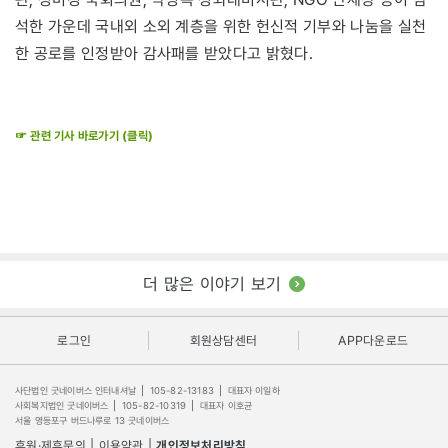
석한 가운데 국내외 소외 계층을 위한 헌신적 기부와 나눔을 실천
한 공로를 인정받아 감사패를 받았다고 밝혔다.
☞ 관련 기사 바로가기 (클릭)
더 많은 이야기 보기
로그인
회원상담센터
APP다운로드
사단법인 굿네이버스 인터내셔날
|
105-82-13183
|
대표자 이일하
사회복지법인 굿네이버스
|
105-82-10319
|
대표자 이호균
서울 영등포구 버드나루로 13 굿네이버스
후원·제휴문의
|
이용약관
|
개인정보처리방침