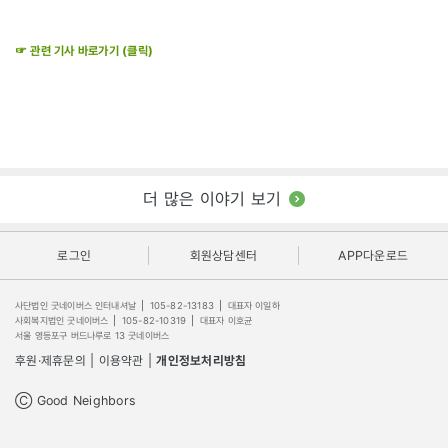
☞ 관련 기사 바로가기 (클릭)
더 많은 이야기 보기
로그인
회원상담센터
APP다운로드
사단법인 굿네이버스 인터내셔날
|
105-82-13183
|
대표자 이일하
사회복지법인 굿네이버스
|
105-82-10319
|
대표자 이호균
서울 영등포구 버드나루로 13 굿네이버스
후원·제휴문의
|
이용약관
|
개인정보처리방침
Ⓒ Good Neighbors