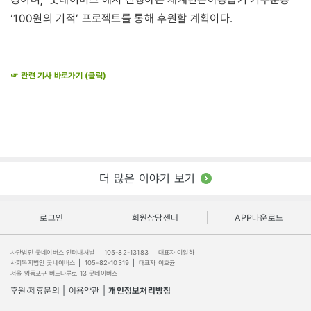
‘100원의 기적’ 프로젝트를 통해 후원할 계획이다.
☞ 관련 기사 바로가기 (클릭)
더 많은 이야기 보기
로그인
회원상담센터
APP다운로드
사단법인 굿네이버스 인터내셔날
|
105-82-13183
|
대표자 이일하
사회복지법인 굿네이버스
|
105-82-10319
|
대표자 이호균
서울 영등포구 버드나루로 13 굿네이버스
후원·제휴문의
|
이용약관
|
개인정보처리방침