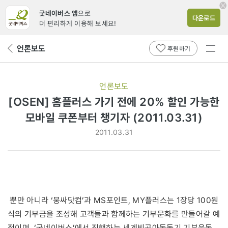
굿네이버스 앱
으로
다운로드
더 편리하게 이용해 보세요!
전체
언론보도
뒤
후원하기
메뉴
페
보기
이
지
언론보도
로
[OSEN] 홈플러스 가기 전에 20% 할인 가능한
모바일 쿠폰부터 챙기자 (2011.03.31)
2011.03.31
뿐만 아니라 ‘뭉싸닷컴’과 MS포인트, MY플러스는 1장당 100원
식의 기부금을 조성해 고객들과 함께하는 기부문화를 만들어갈 예
정이며, ‘굿네이버스’에서 진행하는 세계빈곤아동돕기 기부운동