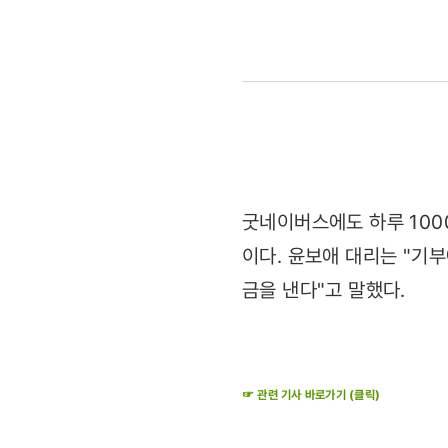
교과서
검정통과]
日
왜곡
교과서
굿네이버스에도 하루 1000
이다. 윤보애 대리는 "기
검정
금을 낸다"고 말했다.
통과한
날도
☞ 관련 기사 바로가기 (클릭)
지진