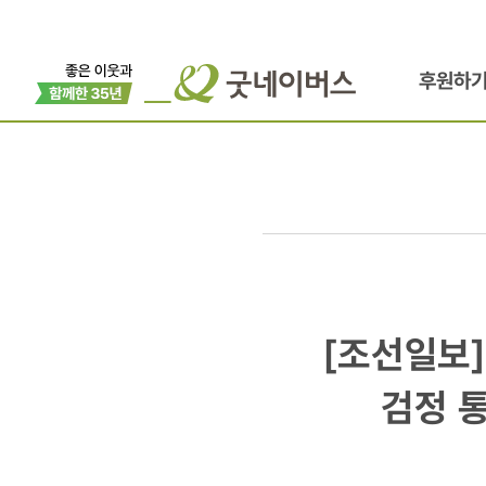
후원하
[조선일보]
[조선일보]
[日
검정 
왜곡