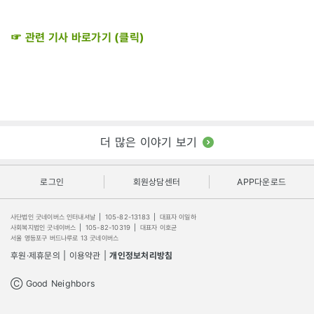
☞ 관련 기사 바로가기 (클릭)
더 많은 이야기 보기
로그인
회원상담센터
APP다운로드
사단법인 굿네이버스 인터내셔날
|
105-82-13183
|
대표자 이일하
사회복지법인 굿네이버스
|
105-82-10319
|
대표자 이호균
서울 영등포구 버드나루로 13 굿네이버스
후원·제휴문의
|
이용약관
|
개인정보처리방침
Ⓒ Good Neighbors