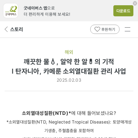
굿네이버스 앱
으로
다운로드
더 편리하게 이용해 보세요!
전체
스토리
뒤
후원하기
메뉴
페
보기
이
지
해외
로
깨끗한 물💧, 알약 한 알💊의 기적
l
l 탄자니아, 카메룬 소외열대질환 관리 사업
탄자니아,
2025.02.03
카메룬
소외열대질환
관리
소외열대성질환(NTD)*
에 대해 들어보셨나요?
사업
*소외열대성질환(NTD, Neglected Tropical Diseases): 토양매개성
기생충, 주혈흡충을 포함하여