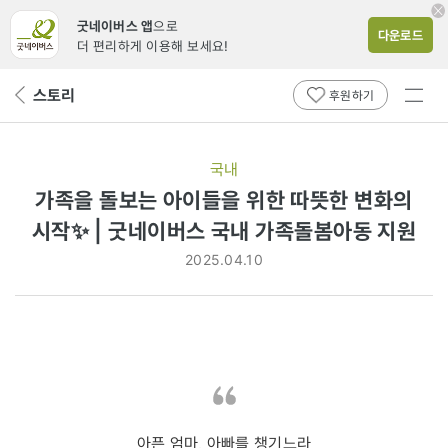
굿네이버스 앱
으로
다운로드
더 편리하게 이용해 보세요!
전체
스토리
뒤
후원하기
메뉴
페
보기
이
지
국내
로
가족을 돌보는 아이들을 위한 따뜻한 변화의
시작✨ | 굿네이버스 국내 가족돌봄아동 지원
2025.04.10
아픈 엄마, 아빠를 챙기느라