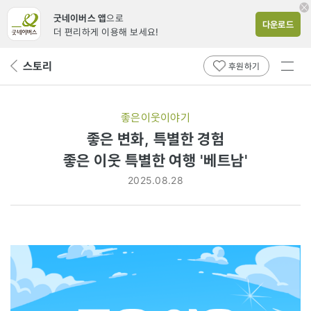
굿네이버스 앱
으로
다운로드
더 편리하게 이용해 보세요!
전체
스토리
뒤
후원하기
메뉴
페
보기
이
지
좋은이웃이야기
로
좋은 변화, 특별한 경험
좋은
좋은 이웃 특별한 여행 '베트남'
이웃
2025.08.28
특별한
여행
'베트남'