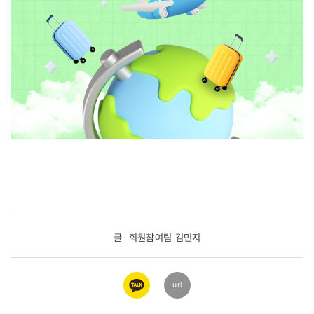
글
회원참여팀 김민지
카카오
url
링크