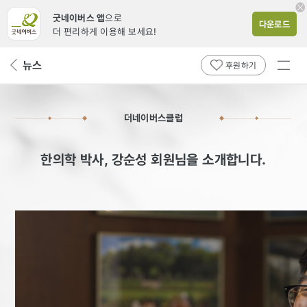
굿네이버스 앱
으로
다운로드
더 편리하게 이용해 보세요!
전체
뉴스
뒤
후원하기
메뉴
페
보기
이
지
더네이버스클럽
로
한의학 박사, 강순성 회원님을 소개합니다.