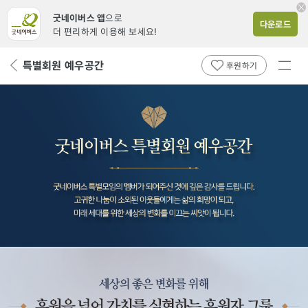
굿네이버스 앱
으로
다운로드
더 편리하게 이용해 보세요!
전체
특별회원 예우공간
뒤
후원하기
메뉴
페
보기
이
지
로