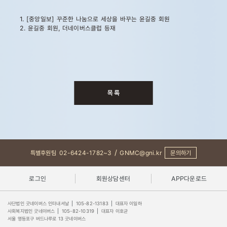
1. [중앙일보] 꾸준한 나눔으로 세상을 바꾸는 윤길중 회원
2. 윤길중 회원, 더네이버스클럽 등재
/
특별후원팀
02-6424-1782~3
GNMC@gni.kr
문의하기
로그인
회원상담센터
APP다운로드
사단법인 굿네이버스 인터내셔날
|
105-82-13183
|
대표자 이일하
사회복지법인 굿네이버스
|
105-82-10319
|
대표자 이호균
서울 영등포구 버드나루로 13 굿네이버스