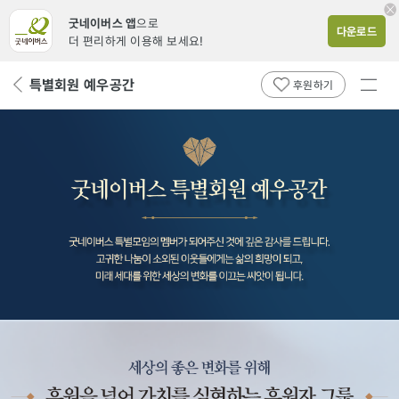
굿네이버스 앱
으로
다운로드
더 편리하게 이용해 보세요!
전체
특별회원 예우공간
뒤
후원하기
메뉴
페
보기
이
지
로