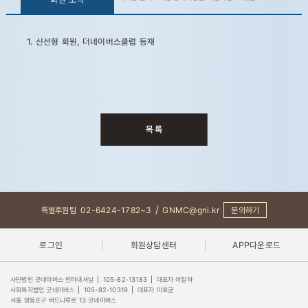
1. 신선형 회원, 더네이버스클럽 등재
/
특별후원팀
02-6424-1782~3
GNMC@gni.kr
문의하기
로그인
회원상담센터
APP다운로드
사단법인 굿네이버스 인터내셔날
|
105-82-13183
|
대표자 이일하
사회복지법인 굿네이버스
|
105-82-10319
|
대표자 이호균
서울 영등포구 버드나루로 13 굿네이버스