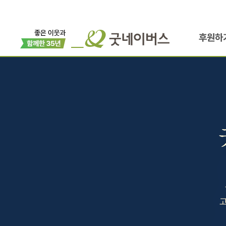
후원하
고