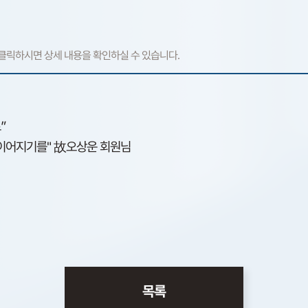
”
 이어지기를" 故오상운 회원님
목록