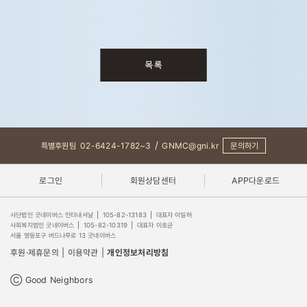
/
특별후원팀
02-6424-1782~3
GNMC@gni.kr
문의하기
로그인
회원상담센터
APP다운로드
사단법인 굿네이버스 인터내셔날
|
105-82-13183
|
대표자 이일하
사회복지법인 굿네이버스
|
105-82-10319
|
대표자 이호균
서울 영등포구 버드나루로 13 굿네이버스
후원·제휴문의
|
이용약관
|
개인정보처리방침
Ⓒ Good Neighbors