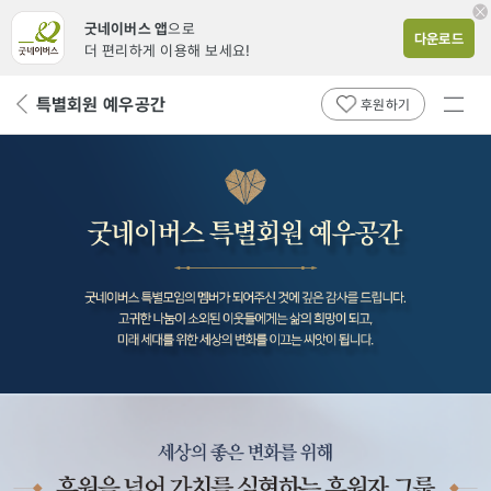
굿네이버스 앱
으로
다운로드
더 편리하게 이용해 보세요!
전체
특별회원 예우공간
뒤
후원하기
메뉴
페
보기
이
지
로