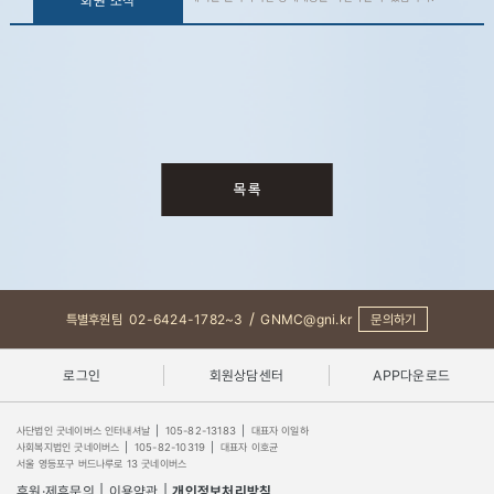
회원 소식
/
특별후원팀
02-6424-1782~3
GNMC@gni.kr
문의하기
로그인
회원상담센터
APP다운로드
사단법인 굿네이버스 인터내셔날
|
105-82-13183
|
대표자 이일하
사회복지법인 굿네이버스
|
105-82-10319
|
대표자 이호균
서울 영등포구 버드나루로 13 굿네이버스
후원·제휴문의
|
이용약관
|
개인정보처리방침