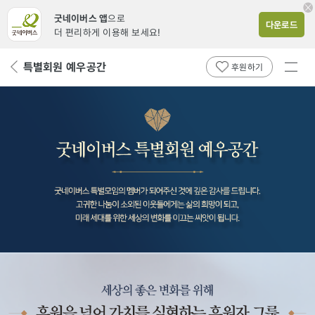
굿네이버스 앱
으로
다운로드
더 편리하게 이용해 보세요!
전체
특별회원 예우공간
뒤
후원하기
메뉴
페
보기
이
지
로