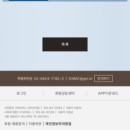
/
특별후원팀
02-6424-1782~3
GNMC@gni.kr
문의하기
로그인
회원상담센터
APP다운로드
사단법인 굿네이버스 인터내셔날
|
105-82-13183
|
대표자 이일하
사회복지법인 굿네이버스
|
105-82-10319
|
대표자 이호균
서울 영등포구 버드나루로 13 굿네이버스
후원·제휴문의
|
이용약관
|
개인정보처리방침