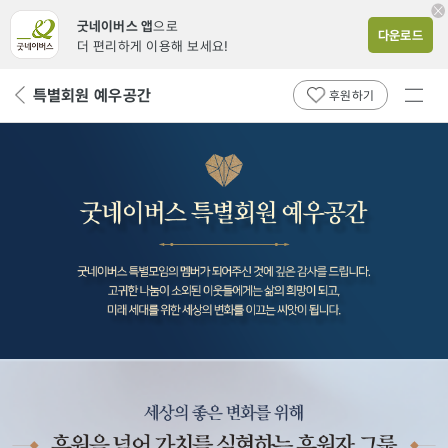
굿네이버스 앱
으로
다운로드
더 편리하게 이용해 보세요!
전체
특별회원 예우공간
뒤
후원하기
메뉴
페
보기
이
지
로