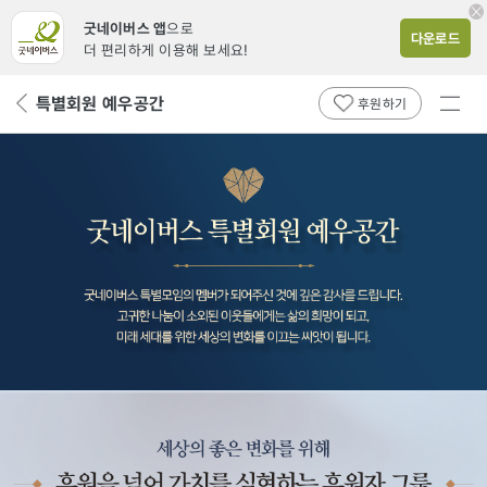
굿네이버스 앱
으로
다운로드
더 편리하게 이용해 보세요!
전체
특별회원 예우공간
뒤
후원하기
메뉴
페
보기
이
지
로