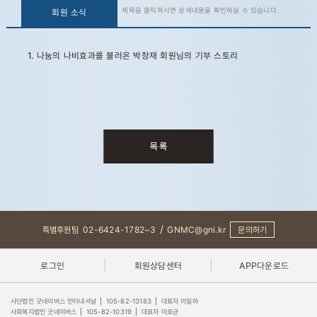
제목을 클릭하시면 상세내용을 확인하실 수 있습니다.
회원 소식
1. 나눔의 나비효과를 불러온 박창재 회원님의 기부 스토리
/
특별후원팀
02-6424-1782~3
GNMC@gni.kr
문의하기
로그인
회원상담센터
APP다운로드
사단법인 굿네이버스 인터내셔날
|
105-82-13183
|
대표자 이일하
사회복지법인 굿네이버스
|
105-82-10319
|
대표자 이호균