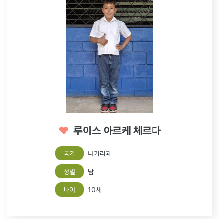
♥
루이스 아르케 체르다
국가
니카라과
성별
남
나이
10세