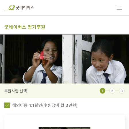
전체
메뉴
보기
굿네이버스 정기후원
후원사업 선택
1
2
3
해외아동 1:1결연(후원금액 월 3만원)