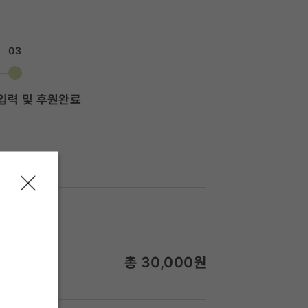
03
입력 및 후원완료
총
30,000
원
월 30,000원