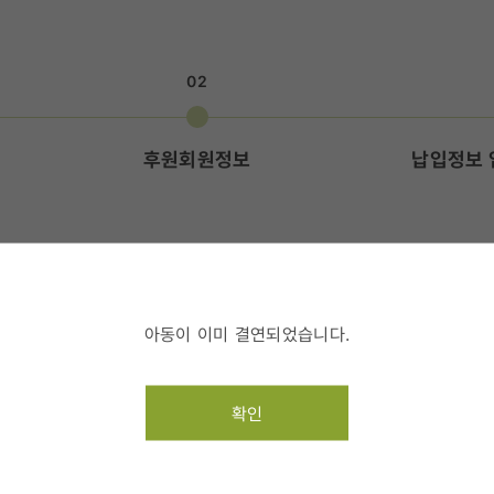
02
후원회원정보
납입정보 
액을 입력해 주세요.
아동이 이미 결연되었습니다.
확인
3명
명
후원금액(1명) 