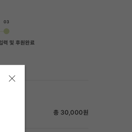
03
입력 및 후원완료
총
30,000
원
월 30,000원