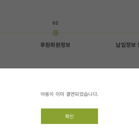
02
후원회원정보
납입정보 
액을 입력해 주세요.
아동이 이미 결연되었습니다.
확인
3명
명
후원금액(1명) 