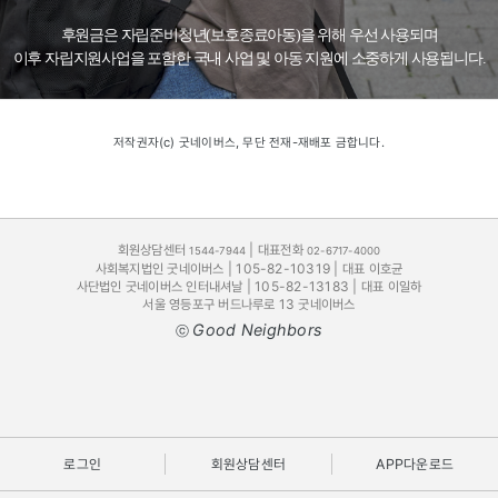
후원금은 자립준비청년(보호종료아동)을 위해 우선 사용되며
이후 자립지원사업을 포함한 국내 사업 및 아동 지원에 소중하게 사용됩니다.
저작권자(c) 굿네이버스, 무단 전재-재배포 금합니다.
회원상담센터
| 대표전화
1544-7944
02-6717-4000
사회복지법인 굿네이버스 | 105-82-10319 | 대표 이호균
사단법인 굿네이버스 인터내셔날 | 105-82-13183 | 대표 이일하
서울 영등포구 버드나루로 13 굿네이버스
Good Neighbors
ⓒ
로그인
회원상담센터
APP다운로드