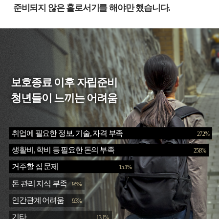
준비되지 않은 홀로서기를 해야만 했습니다.
보호종료 이후 자립준비
청년들이 느끼는 어려움
취업에 필요한 정보, 기술, 자격 부족
27.2
%
생활비, 학비 등 필요한 돈의 부족
25.8
%
거주할 집 문제
15.1
%
돈 관리 지식 부족
9.5
%
인간관계 어려움
9.3
%
기타
13.1
%