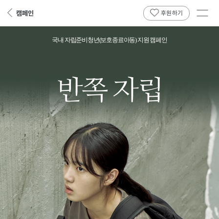
전체
캠페인
뒤
후원하기
메뉴
페
보기
이
국내 자립준비청년(보호종료아동) 지원 캠페인
지
로
반
쪽
자
립