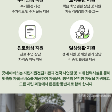
주거안정 지원​
교육훈련 지원
주거환경 개선​
학습·학업관련 상담 및 지원​
주거정보 및 주거물품 지원​
자립역량강화 기술 교육
진로형성 지원​
일상생활 지원​​
진로·취업 상담​
생계 지원 및 재정 관리·상담​
자격증 취득 지원
각종 법률정보 제공​
굿네이버스는 자립지원전담기관과 전국 사업장 및 39개 협력시설을 통해​
맞춤형 자립서비스를 제공하여 자립준비청년의 온전한 자립을 지원하고,
모든 자립 과정에서 든든한 동반자로 함께 합니다.