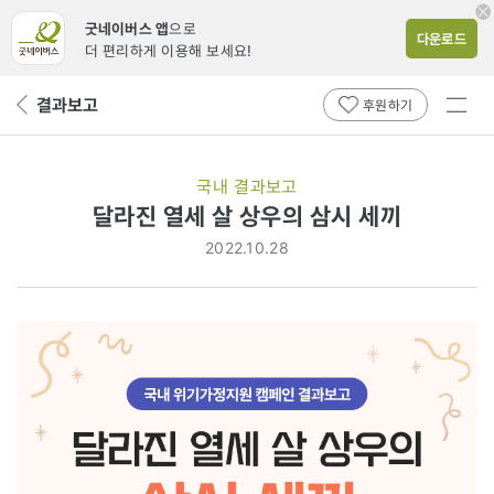
굿네이버스 앱
으로
다운로드
더 편리하게 이용해 보세요!
전체
결과보고
뒤
후원하기
메뉴
페
보기
이
지
국내 결과보고
로
달라진 열세 살 상우의 삼시 세끼
2022.10.28