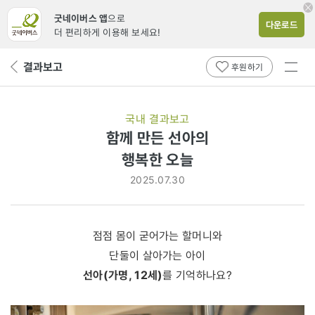
굿네이버스 앱
으로
다운로드
더 편리하게 이용해 보세요!
전체
결과보고
뒤
후원하기
메뉴
페
보기
이
지
국내 결과보고
로
함께 만든 선아의
행복한 오늘
2025.07.30
점점 몸이 굳어가는 할머니와
단둘이 살아가는 아이
선아(가명, 12세)
를 기억하나요?