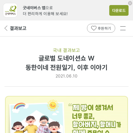
굿네이버스 앱
으로
다운로드
더 편리하게 이용해 보세요!
전체
결과보고
뒤
후원하기
메뉴
페
보기
이
지
국내 결과보고
로
글로벌 도네이션쇼 W
동한이네 전원일기, 이후 이야기
2021.06.10