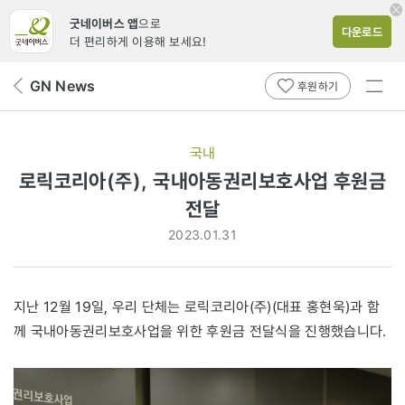
굿네이버스 앱
으로
다운로드
더 편리하게 이용해 보세요!
전체
GN News
뒤
후원하기
메뉴
페
보기
이
지
국내
로
로릭코리아(주), 국내아동권리보호사업 후원금
전달
2023.01.31
지난 12월 19일, 우리 단체는 로릭코리아(주)(대표 홍현욱)과 함
께 국내아동권리보호사업을 위한 후원금 전달식을 진행했습니다.