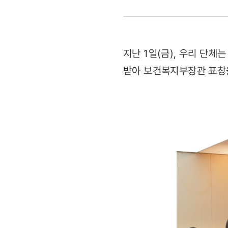
아동총회
20주년
지난 1일(금), 우리 단
기념
받아 보건복지부장관 표창
보건복지부
표창
수상