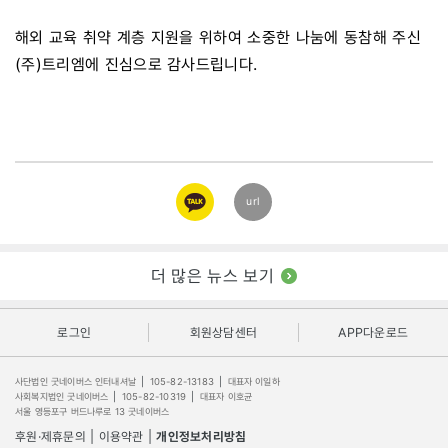
해외 교육 취약 계층 지원을 위하여 소중한 나눔에 동참해 주신
(주)트리엠에 진심으로 감사드립니다.
카카오
url
링크
더 많은 뉴스 보기
로그인
회원상담센터
APP다운로드
사단법인 굿네이버스 인터내셔날
|
105-82-13183
|
대표자 이일하
사회복지법인 굿네이버스
|
105-82-10319
|
대표자 이호균
서울 영등포구 버드나루로 13 굿네이버스
후원·제휴문의
|
이용약관
|
개인정보처리방침