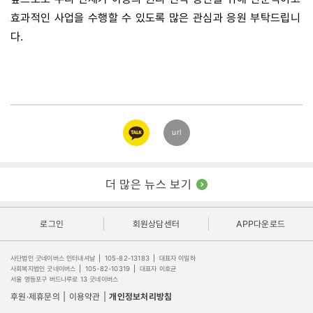
효과적인 사업을 수행할 수 있도록 많은 관심과 응원 부탁드립니
다.
카카오
url
링크
더 많은 뉴스 보기
로그인
회원상담센터
APP다운로드
사단법인 굿네이버스 인터내셔날
|
105-82-13183
|
대표자 이일하
사회복지법인 굿네이버스
|
105-82-10319
|
대표자 이호균
서울 영등포구 버드나루로 13 굿네이버스
후원·제휴문의
|
이용약관
|
개인정보처리방침