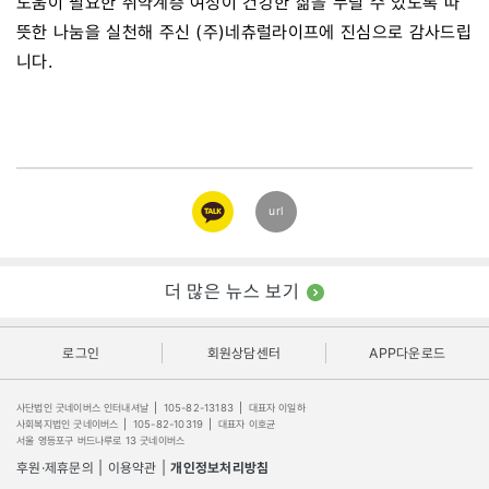
도움이 필요한 취약계층 여성이 건강한 삶을 누릴 수 있도록 따
뜻한 나눔을 실천해 주신 (주)네츄럴라이프에 진심으로 감사드립
니다.
카카오
url
링크
더 많은 뉴스 보기
로그인
회원상담센터
APP다운로드
사단법인 굿네이버스 인터내셔날
|
105-82-13183
|
대표자 이일하
사회복지법인 굿네이버스
|
105-82-10319
|
대표자 이호균
서울 영등포구 버드나루로 13 굿네이버스
후원·제휴문의
|
이용약관
|
개인정보처리방침