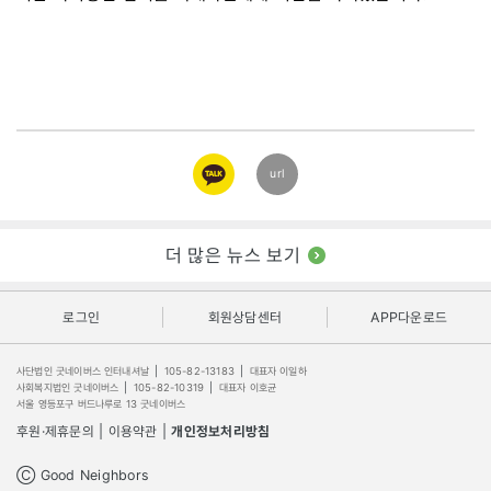
카카오
url
링크
더 많은 뉴스 보기
로그인
회원상담센터
APP다운로드
사단법인 굿네이버스 인터내셔날
|
105-82-13183
|
대표자 이일하
사회복지법인 굿네이버스
|
105-82-10319
|
대표자 이호균
서울 영등포구 버드나루로 13 굿네이버스
후원·제휴문의
|
이용약관
|
개인정보처리방침
Ⓒ Good Neighbors