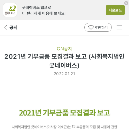
굿네이버스 앱
으로
다운로드
더 편리하게 이용해 보세요!
전체
공지
뒤
후원하기
메뉴
페
보기
이
지
GN공지
로
2021년 기부금품 모집결과 보고 (사회복지법인
굿네이버스)
2022.01.21