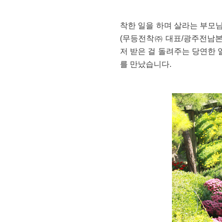
노래가
착한 일을 하며 살라는 부모님
울려
(무등전착㈜ 대표/광주전남본부
저 받은 걸 돌려주는 당연한 
퍼집니다
를 만났습니다.