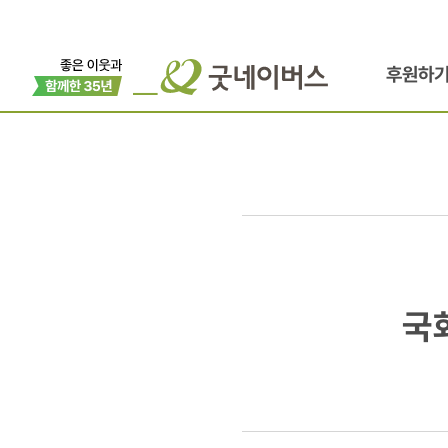
후원하
국화
국
뜰에
사랑의