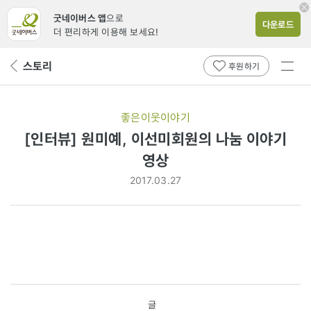
굿네이버스 앱
으로
다운로드
더 편리하게 이용해 보세요!
전체
스토리
뒤
후원하기
메뉴
페
보기
이
지
좋은이웃이야기
로
[인터뷰] 원미예, 이선미회원의 나눔 이야기
영상
2017.03.27
글