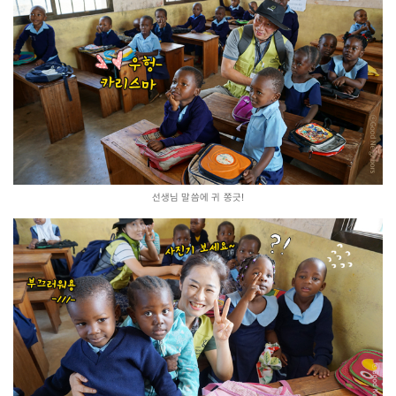
선생님 말씀에 귀 쫑긋!