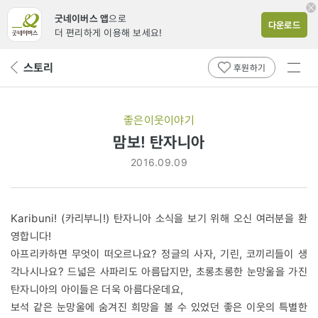
굿네이버스 앱
으로
다운로드
더 편리하게 이용해 보세요!
전체
스토리
뒤
후원하기
메뉴
페
보기
이
지
좋은이웃이야기
로
맘보! 탄자니아
2016.09.09
Karibuni! (카리부니!) 탄자니아 소식을 보기 위해 오신 여러분을 환
영합니다!
아프리카하면 무엇이 떠오르나요? 정글의 사자, 기린, 코끼리들이 생
각나시나요? 드넓은 사파리도 아름답지만, 초롱초롱한 눈망울을 가진
탄자니아의 아이들은 더욱 아름다운데요,
보석 같은 눈망울에 숨겨진 희망을 볼 수 있었던 좋은 이웃의 특별한