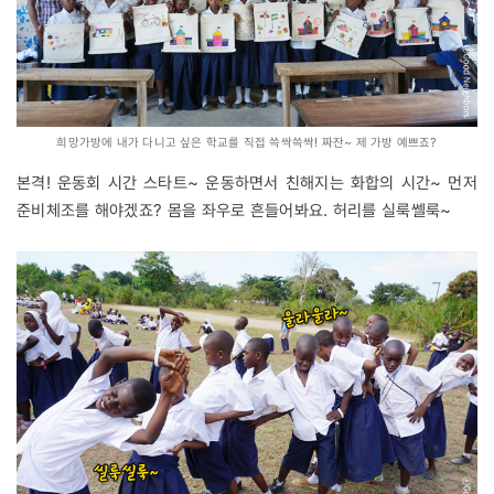
희망가방에 내가 다니고 싶은 학교를 직접 쓱싹쓱싹! 짜잔~ 제 가방 예쁘죠?
본격! 운동회 시간 스타트~ 운동하면서 친해지는 화합의 시간~ 먼저
준비체조를 해야겠죠? 몸을 좌우로 흔들어봐요. 허리를 실룩쎌룩~