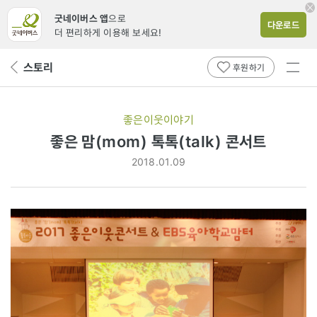
굿네이버스 앱
으로
다운로드
더 편리하게 이용해 보세요!
전체
스토리
뒤
후원하기
메뉴
페
보기
이
지
좋은이웃이야기
로
좋은 맘(mom) 톡톡(talk) 콘서트
2018.01.09