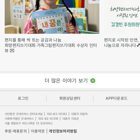
편지를 통해 싹 트는 공감과 나눔
편지로 시작된 인연,
희망편지쓰기대회·가족그림편지쓰기대회 수상자 인터
나눔으로 자라나다
뷰 💌
더 많은 이야기 보기
로그인
회원상담센터
APP다운로드
사단법인 굿네이버스 인터내셔날
|
105-82-13183
|
대표자 이일하
사회복지법인 굿네이버스
|
105-82-10319
|
대표자 이호균
서울 영등포구 버드나루로 13 굿네이버스
후원·제휴문의
|
이용약관
|
개인정보처리방침