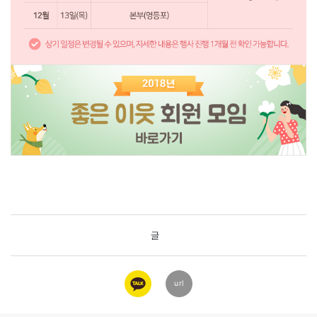
글
카카오
url
링크