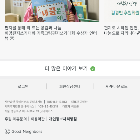
편지를 통해 싹 트는 공감과 나눔
편지로 시작된 인연,
희망편지쓰기대회·가족그림편지쓰기대회 수상자 인터
나눔으로 자라나다
뷰 💌
더 많은 이야기 보기
로그인
회원상담센터
APP다운로드
사단법인 굿네이버스 인터내셔날
|
105-82-13183
|
대표자 이일하
사회복지법인 굿네이버스
|
105-82-10319
|
대표자 이호균
서울 영등포구 버드나루로 13 굿네이버스
후원·제휴문의
|
이용약관
|
개인정보처리방침
Ⓒ Good Neighbors