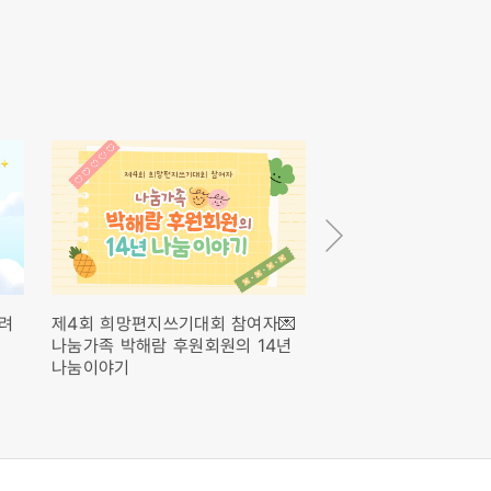
드려
제4회 희망편지쓰기대회 참여자💌
마음을 잇는 시작❤️ I'
나눔가족 박해람 후원회원의 14년
PEN 17기✒️
나눔이야기