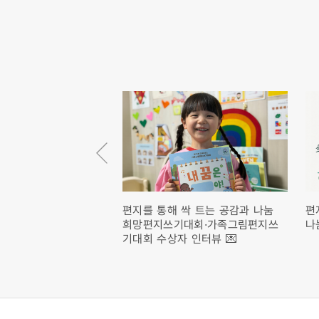
장기 후원회원님의
편지를 통해 싹 트는 공감과 나눔
편

희망편지쓰기대회·가족그림편지쓰
나
기대회 수상자 인터뷰 💌