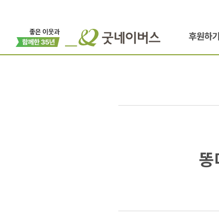
후원하
똥디
똥
다리타와
재민이의