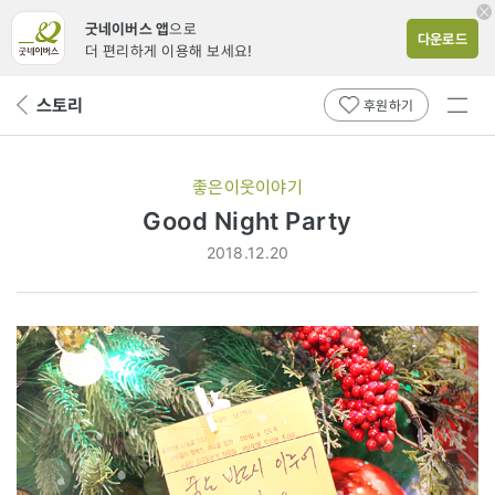
굿네이버스 앱
으로
다운로드
더 편리하게 이용해 보세요!
전체
스토리
뒤
후원하기
메뉴
페
보기
이
지
좋은이웃이야기
로
Good Night Party
2018.12.20