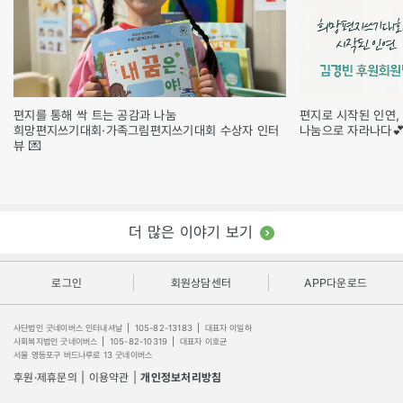
편지를 통해 싹 트는 공감과 나눔
편지로 시작된 인연,
희망편지쓰기대회·가족그림편지쓰기대회 수상자 인터
나눔으로 자라나다
뷰 💌
더 많은 이야기 보기
로그인
회원상담센터
APP다운로드
사단법인 굿네이버스 인터내셔날
|
105-82-13183
|
대표자 이일하
사회복지법인 굿네이버스
|
105-82-10319
|
대표자 이호균
서울 영등포구 버드나루로 13 굿네이버스
후원·제휴문의
|
이용약관
|
개인정보처리방침