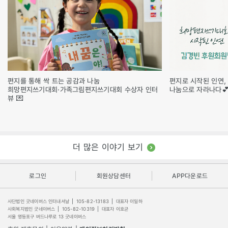
편지를 통해 싹 트는 공감과 나눔
편지로 시작된 인연,
희망편지쓰기대회·가족그림편지쓰기대회 수상자 인터
나눔으로 자라나다
뷰 💌
더 많은 이야기 보기
로그인
회원상담센터
APP다운로드
사단법인 굿네이버스 인터내셔날
|
105-82-13183
|
대표자 이일하
사회복지법인 굿네이버스
|
105-82-10319
|
대표자 이호균
서울 영등포구 버드나루로 13 굿네이버스