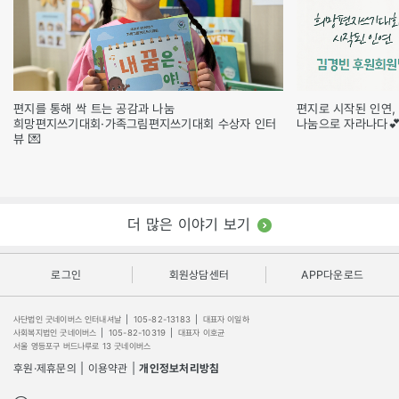
편지를 통해 싹 트는 공감과 나눔
편지로 시작된 인연,
희망편지쓰기대회·가족그림편지쓰기대회 수상자 인터
나눔으로 자라나다
뷰 💌
더 많은 이야기 보기
로그인
회원상담센터
APP다운로드
사단법인 굿네이버스 인터내셔날
|
105-82-13183
|
대표자 이일하
사회복지법인 굿네이버스
|
105-82-10319
|
대표자 이호균
서울 영등포구 버드나루로 13 굿네이버스
후원·제휴문의
|
이용약관
|
개인정보처리방침