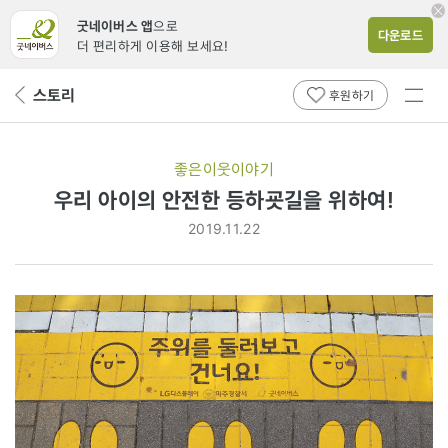
굿네이버스 앱
으로
다운로드
더 편리하게 이용해 보세요!
전체
스토리
뒤
후원하기
메뉴
페
보기
이
지
좋은이웃이야기
로
우리 아이의 안전한 등하굣길을 위하여!
2019.11.22