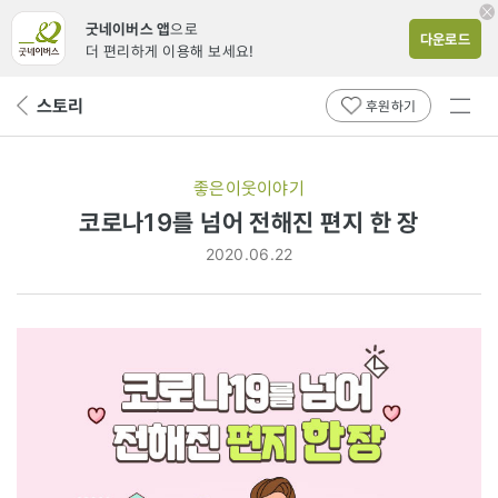
굿네이버스 앱
으로
다운로드
더 편리하게 이용해 보세요!
전체
스토리
뒤
후원하기
메뉴
페
보기
이
지
좋은이웃이야기
로
코로나19를 넘어 전해진 편지 한 장
2020.06.22