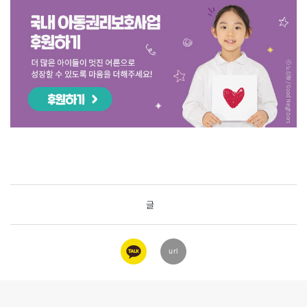
글
카카오
url
링크