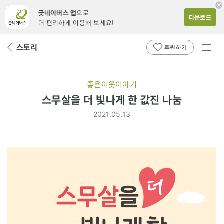
굿네이버스 앱
으로
다운로드
더 편리하게 이용해 보세요!
전체
스토리
뒤
후원하기
메뉴
페
보기
이
지
좋은이웃이야기
로
스무살을 더 빛나게 한 값진 나눔
2021.05.13