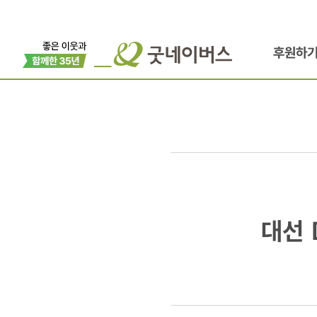
후원하
대선
대선 
D-
50,